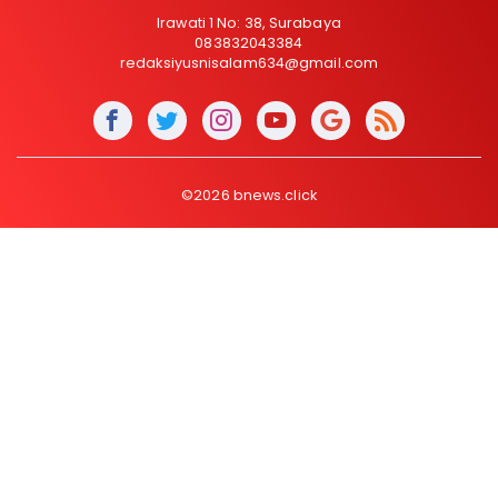
Irawati 1 No: 38, Surabaya
083832043384
redaksiyusnisalam634@gmail.com
©2026 bnews.click