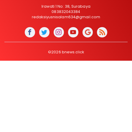
Irawati 1 No: 38, Surabaya
083832043384
redaksiyusnisalam634@gmail.com
©2026 bnews.click