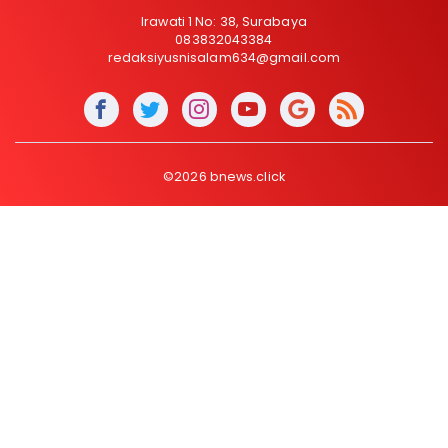
Irawati 1 No: 38, Surabaya
083832043384
redaksiyusnisalam634@gmail.com
©2026 bnews.click