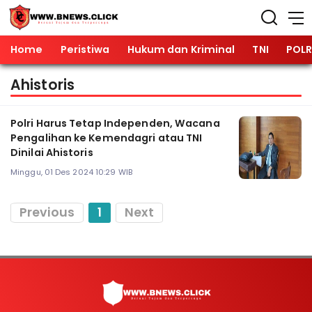
Home
Peristiwa
Hukum dan Kriminal
TNI
POLR
Ahistoris
Polri Harus Tetap Independen, Wacana
Pengalihan ke Kemendagri atau TNI
Dinilai Ahistoris
Minggu, 01 Des 2024 10:29 WIB
Previous
1
Next