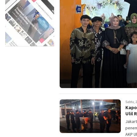
Sabtu, 2
Kapo
Ulil 
Jakart
penem
AKP Ul