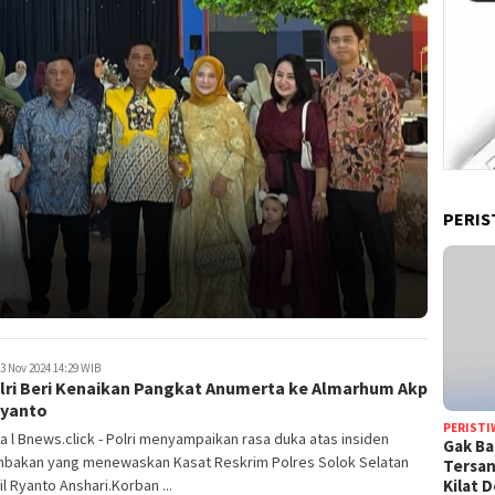
PERIS
3 Nov 2024 14:29 WIB
lri Beri Kenaikan Pangkat Anumerta ke Almarhum Akp
Ryanto
PERISTI
a l Bnews.click - Polri menyampaikan rasa duka atas insiden
Gak Ba
bakan yang menewaskan Kasat Reskrim Polres Solok Selatan
Tersan
Kilat 
il Ryanto Anshari.Korban ...