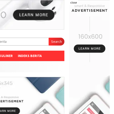
close
Search
KULINER
INDEKS BERITA