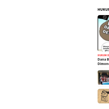
HUKUM
HUKUM D
Dana B
Dimono