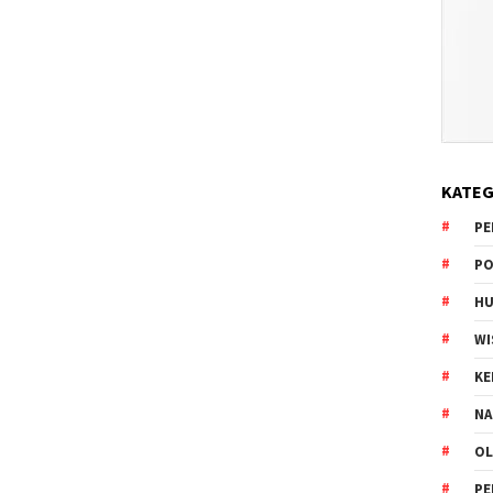
KATEG
PE
PO
HU
WI
K
NA
OL
PE