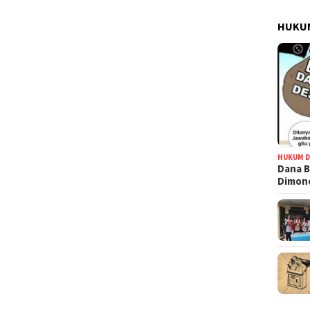
HUKUM
HUKUM D
Dana B
Dimono