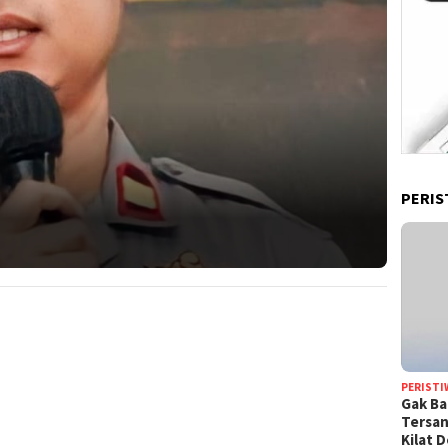
PERIS
PERISTI
Gak Ba
Tersan
Kilat 