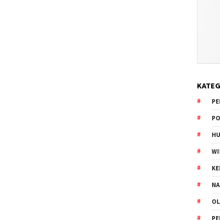
KATEG
PE
PO
HU
WI
K
NA
OL
PE