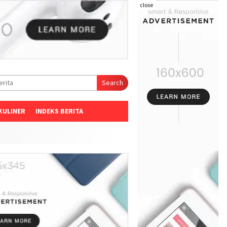
close
Search
KULINER
INDEKS BERITA