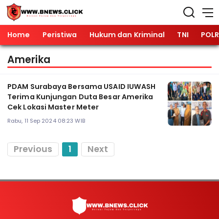
Home
Peristiwa
Hukum dan Kriminal
TNI
POLR
Amerika
PDAM Surabaya Bersama USAID IUWASH
Terima Kunjungan Duta Besar Amerika
Cek Lokasi Master Meter
Rabu, 11 Sep 2024 08:23 WIB
Previous
1
Next