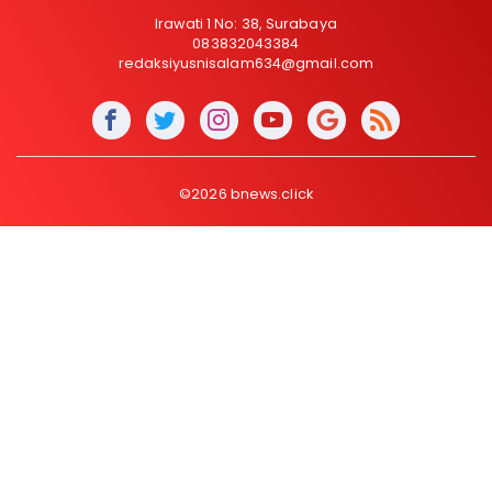
Irawati 1 No: 38, Surabaya
083832043384
redaksiyusnisalam634@gmail.com
©2026 bnews.click