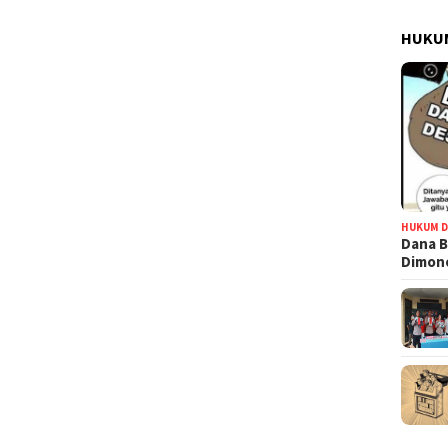
HUKUM
HUKUM D
Dana B
Dimono