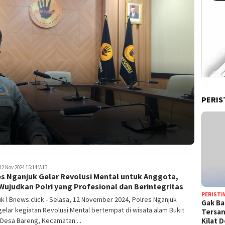
PERIS
12 Nov 2024 15:14 WIB
es Nganjuk Gelar Revolusi Mental untuk Anggota,
Wujudkan Polri yang Profesional dan Berintegritas
PERISTI
k l Bnews.click - Selasa, 12 November 2024, Polres Nganjuk
Gak Ba
lar kegiatan Revolusi Mental bertempat di wisata alam Bukit
Tersan
Kilat 
Desa Bareng, Kecamatan ...