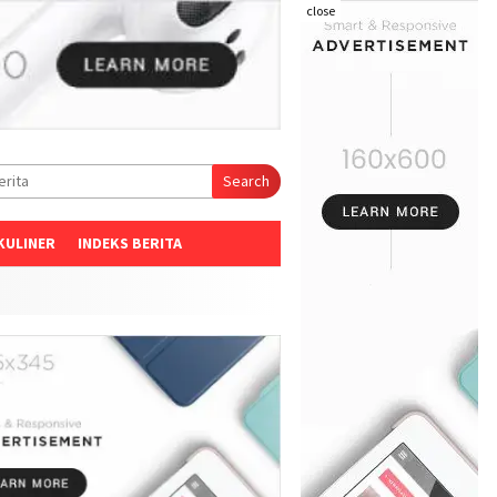
close
Search
KULINER
INDEKS BERITA