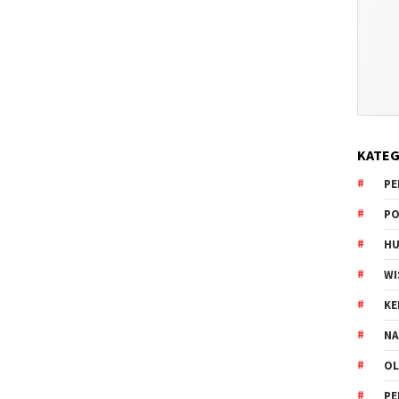
KATEG
PE
PO
HU
WI
K
NA
OL
PE