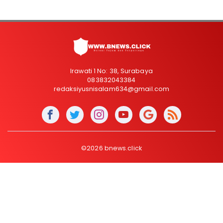
Irawati 1 No: 38, Surabaya
083832043384
redaksiyusnisalam634@gmail.com
©2026 bnews.click