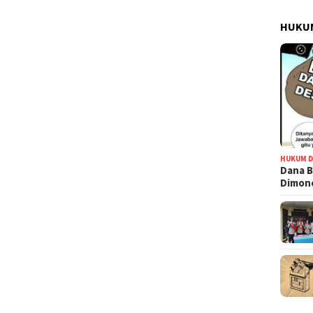
HUKUM
HUKUM D
Dana B
Dimono