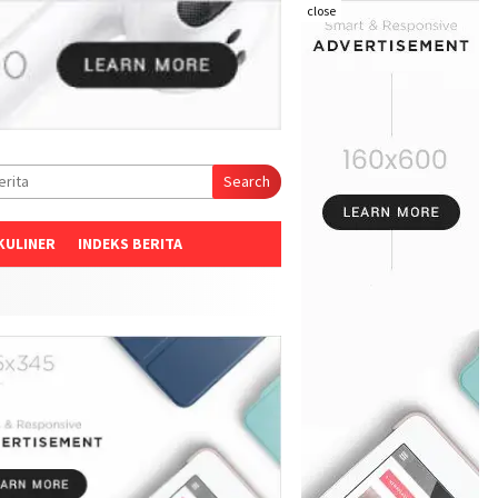
close
Search
KULINER
INDEKS BERITA