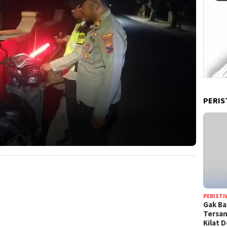
PERIS
PERISTI
Gak Ba
Tersan
Kilat 