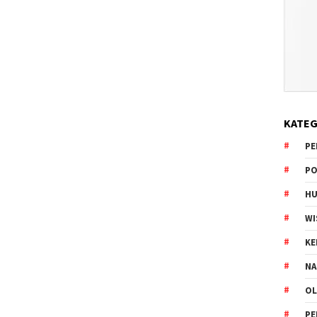
KATEG
PE
PO
HU
WI
K
NA
OL
PE