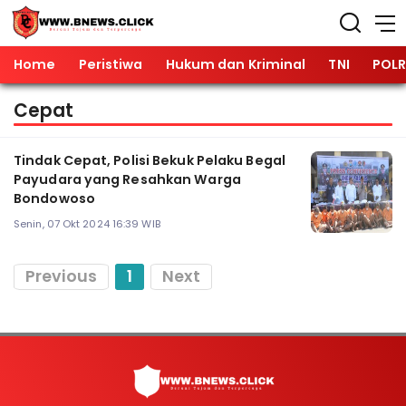
Home
Peristiwa
Hukum dan Kriminal
TNI
POLR
Cepat
Tindak Cepat, Polisi Bekuk Pelaku Begal
Payudara yang Resahkan Warga
Bondowoso
Senin, 07 Okt 2024 16:39 WIB
Previous
1
Next