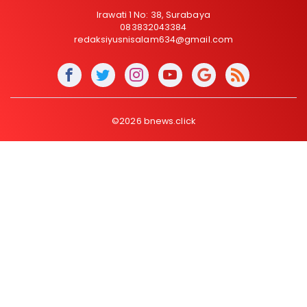
Irawati 1 No: 38, Surabaya
083832043384
redaksiyusnisalam634@gmail.com
©2026 bnews.click