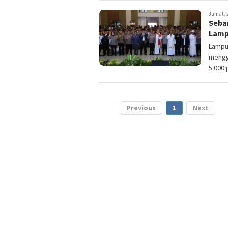
Jumat, 2
Seba
Lamp
Lampun
mengg
5.000 
Previous
1
Next