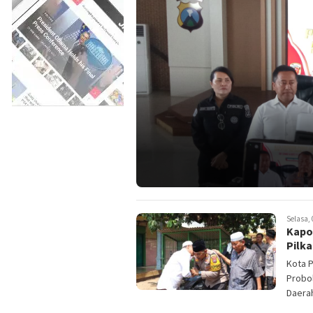
Selasa, 
Kapo
Pilk
Kota P
Probo
Daerah