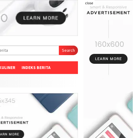
close
Search
KULINER
INDEKS BERITA