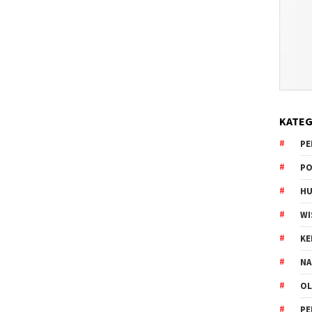
KATEG
PE
PO
HU
WI
K
NA
OL
PE