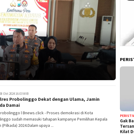
PERIS
08 Okt 2024 16:03 WIB
lres Probolinggo Dekat dengan Ulama, Jamin
ada Damai
robolinggo l Bnews.click - Proses demokrasi di Kota
PERISTI
linggo sudah memasuki tahapan kampanye Pemilihan Kepala
Gak Ba
 (Pilkada) 2024.Dalam upaya ...
Tersan
Kilat 