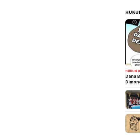
HUKUM
HUKUM D
Dana B
Dimono