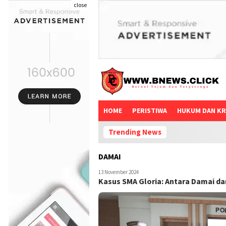
close
HOME
PERISTIWA
HUKUM DAN KR
Trending News
DAMAI
13 November 2024
Kasus SMA Gloria: Antara Damai d