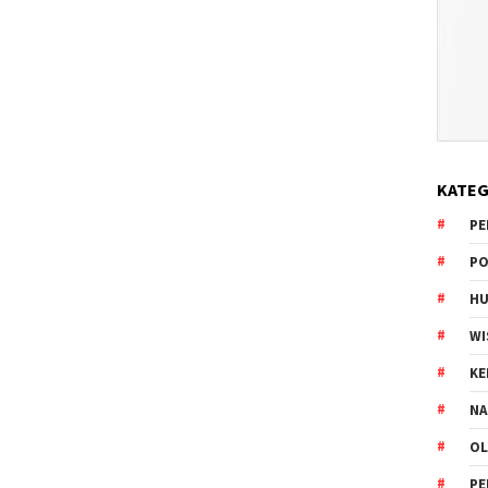
KATEG
PE
PO
HU
WI
K
NA
OL
PE