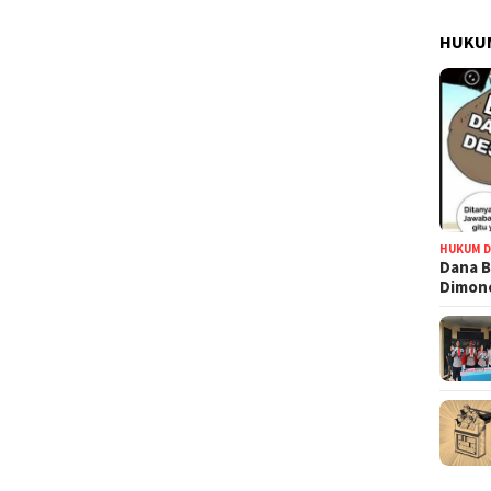
HUKUM
HUKUM D
Dana B
Dimono