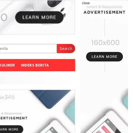
close
Search
KULINER
INDEKS BERITA