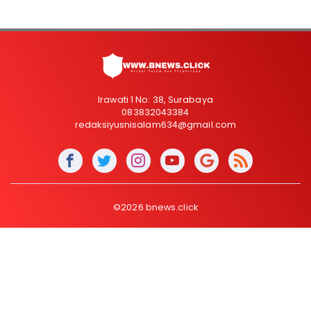
Irawati 1 No: 38, Surabaya
083832043384
redaksiyusnisalam634@gmail.com
©2026 bnews.click