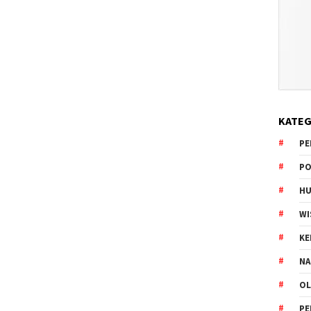
KATEG
PE
PO
HU
WI
K
NA
OL
PE