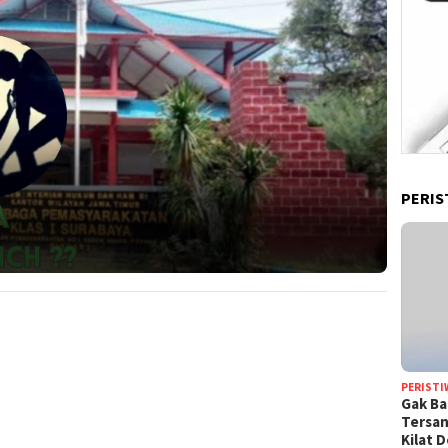
PERIS
PERISTI
Gak Ba
Tersan
Kilat 