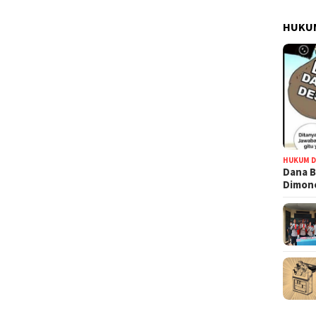
HUKUM
HUKUM D
Dana B
Dimono