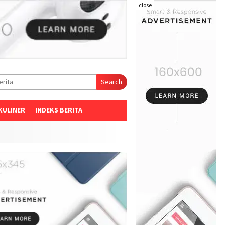
close
Search
KULINER
INDEKS BERITA