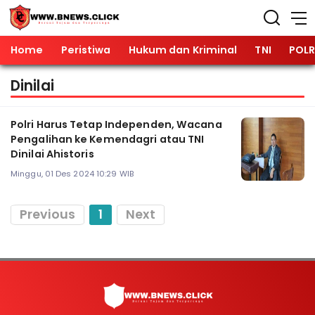
Home
Peristiwa
Hukum dan Kriminal
TNI
POLR
Dinilai
Polri Harus Tetap Independen, Wacana
Pengalihan ke Kemendagri atau TNI
Dinilai Ahistoris
Minggu, 01 Des 2024 10:29 WIB
Previous
1
Next