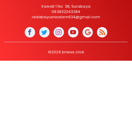
Irawati 1 No: 38, Surabaya
083832043384
redaksiyusnisalam634@gmail.com
©2026 bnews.click