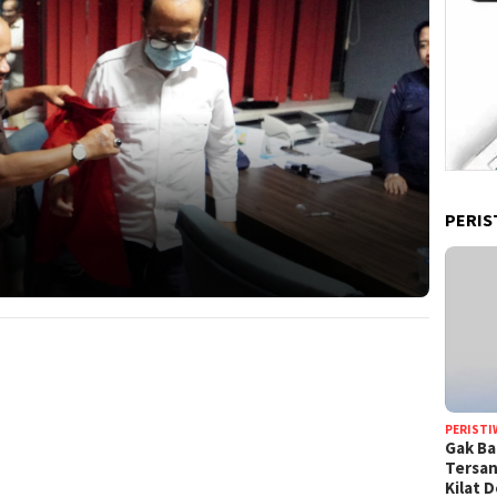
PERIS
PERISTI
Gak Ba
Tersan
Kilat 