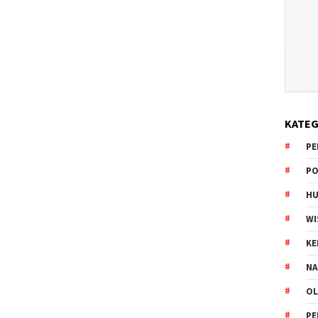
KATEG
PE
PO
HU
WI
K
NA
OL
PE