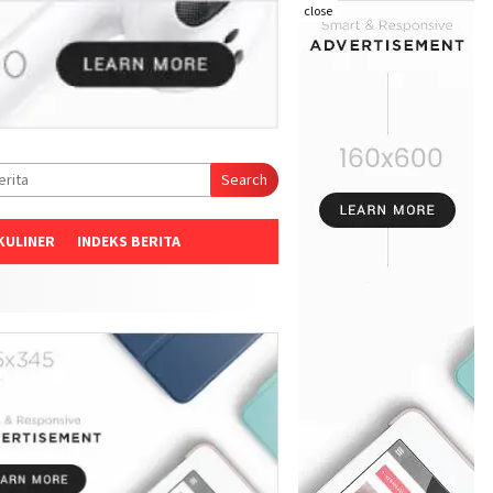
close
Search
KULINER
INDEKS BERITA