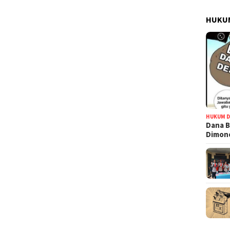
HUKUM
HUKUM D
Dana B
Dimono