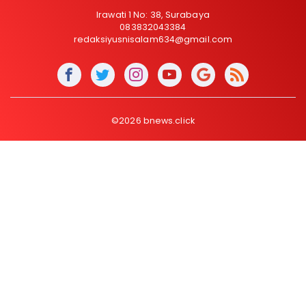
Irawati 1 No: 38, Surabaya
083832043384
redaksiyusnisalam634@gmail.com
©2026 bnews.click