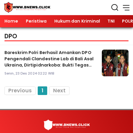
Home
Peristiwa
Hukum dan Kriminal
TNI
POLR
DPO
Bareskrim Polri Berhasil Amankan DPO
Pengendali Clandestine Lab di Bali Asal
Ukraina, Dirtipidnarkoba: Bukti Tegas
Perang Melawan Narkoba
Senin, 23 Des 2024 02:22 WIB
Previous
1
Next