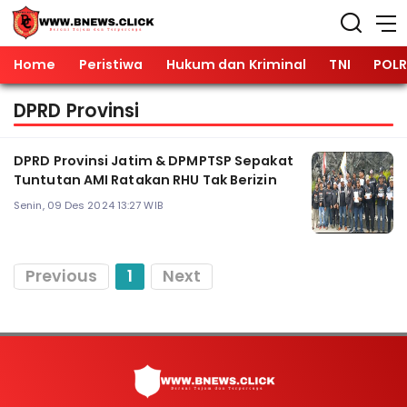
Home
Peristiwa
Hukum dan Kriminal
TNI
POLR
DPRD Provinsi
DPRD Provinsi Jatim & DPMPTSP Sepakat
Tuntutan AMI Ratakan RHU Tak Berizin
Senin, 09 Des 2024 13:27 WIB
Previous
1
Next