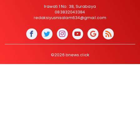
Irawati 1 No: 38, Surabaya
083832043384
redaksiyusnisalam634@gmail.com
©2026 bnews.click