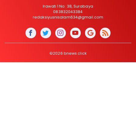
Irawati 1 No: 38, Surabaya
083832043384
redaksiyusnisalam634@gmail.com
©2026 bnews.click