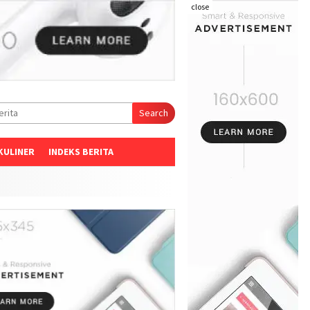
close
Search
KULINER
INDEKS BERITA