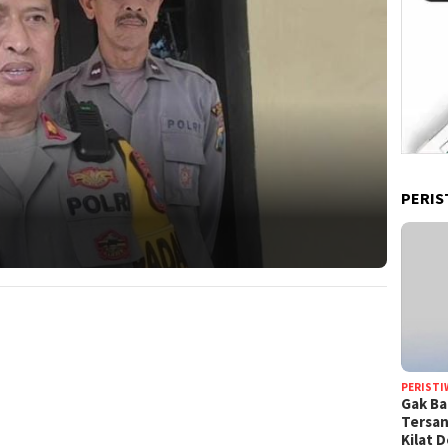
PERIS
PERISTI
Gak Ba
Tersan
Kilat 