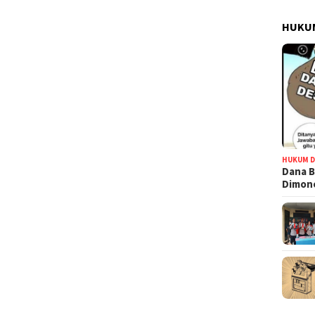
HUKUM
HUKUM D
Dana B
Dimono