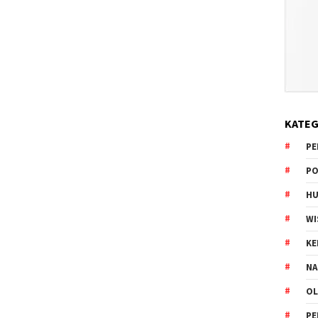
KATEG
PE
PO
HU
WI
K
NA
OL
PE