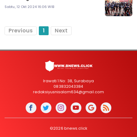
Sabtu, 12 Okt 2024 16:06 WIB
Previous
1
Next
Irawati 1 No: 38, Surabaya
083832043384
redaksiyusnisalam634@gmail.com
©2026 bnews.click