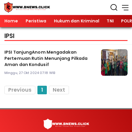
Home
Peristiwa
Hukum dan Kriminal
TNI
POLR
IPSI
IPSI TanjungAnom Mengadakan
Pertemuan Rutin Menunjang Pilkada
Aman dan Kondusif
Minggu, 27 Okt 2024 07:18 WIB
Previous
1
Next