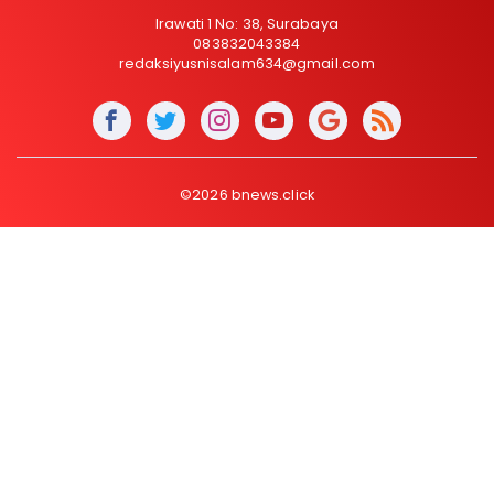
Irawati 1 No: 38, Surabaya
083832043384
redaksiyusnisalam634@gmail.com
©2026 bnews.click