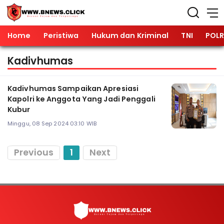
Home
Peristiwa
Hukum dan Kriminal
TNI
POLR
Kadivhumas
Kadivhumas Sampaikan Apresiasi
Kapolri ke Anggota Yang Jadi Penggali
Kubur
Minggu, 08 Sep 2024 03:10 WIB
Previous
1
Next