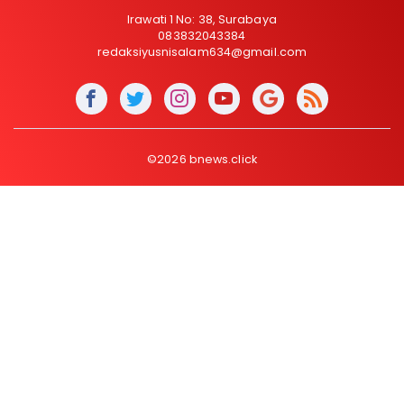
Irawati 1 No: 38, Surabaya
083832043384
redaksiyusnisalam634@gmail.com
©2026 bnews.click