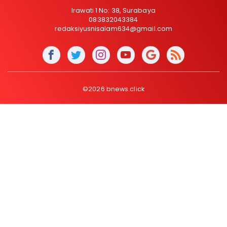
Irawati 1 No: 38, Surabaya
083832043384
redaksiyusnisalam634@gmail.com
©2026 bnews.click