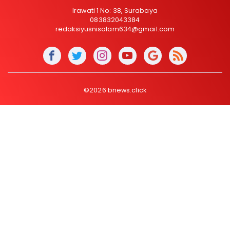
Irawati 1 No: 38, Surabaya
083832043384
redaksiyusnisalam634@gmail.com
©2026 bnews.click