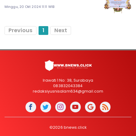
Minggu, 20 Okt 2024 11:11 WIB
Previous
1
Next
Irawati 1 No: 38, Surabaya
083832043384
redaksiyusnisalam634@gmail.com
©2026 bnews.click