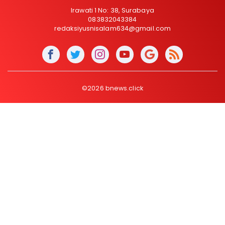
Irawati 1 No: 38, Surabaya
083832043384
redaksiyusnisalam634@gmail.com
©2026 bnews.click