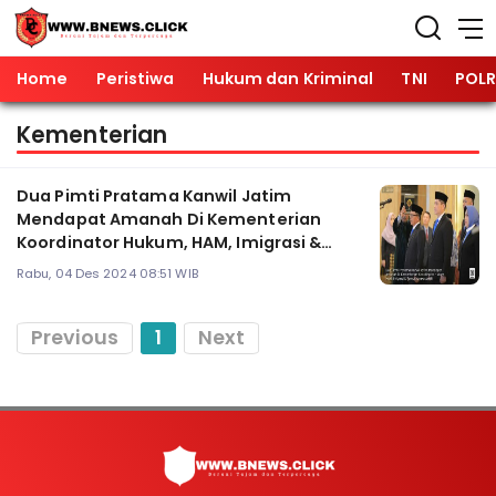
Home
Peristiwa
Hukum dan Kriminal
TNI
POLR
Kementerian
Dua Pimti Pratama Kanwil Jatim
Mendapat Amanah Di Kementerian
Koordinator Hukum, HAM, Imigrasi &
Pemasyarakatan RI
Rabu, 04 Des 2024 08:51 WIB
Previous
1
Next