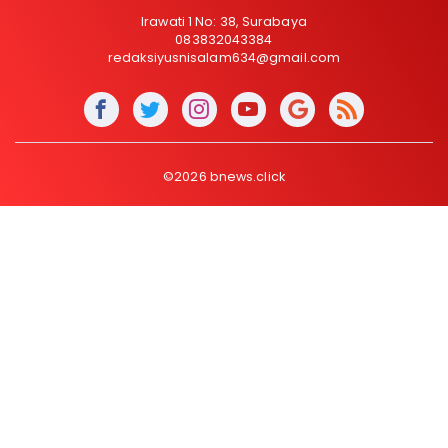
Irawati 1 No: 38, Surabaya
083832043384
redaksiyusnisalam634@gmail.com
©2026 bnews.click