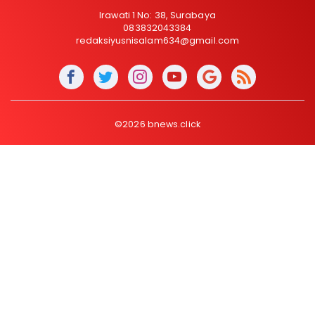
Irawati 1 No: 38, Surabaya
083832043384
redaksiyusnisalam634@gmail.com
©2026 bnews.click