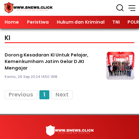
Home
Peristiwa
Hukum dan Kriminal
TNI
POLR
KI
Dorong Kesadaran KI Untuk Pelajar,
Kemenkumham Jatim Gelar DJKI
Mengajar
Kamis, 26 Sep 2024 14:50 WIB
Previous
1
Next