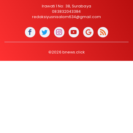
Irawati 1 No: 38, Surabaya
083832043384
redaksiyusnisalam634@gmail.com
©2026 bnews.click