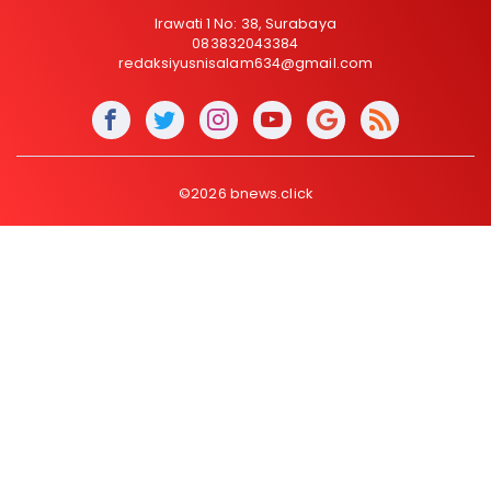
Irawati 1 No: 38, Surabaya
083832043384
redaksiyusnisalam634@gmail.com
©2026 bnews.click