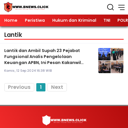
Home
Peristiwa
Hukum dan Kriminal
TNI
POLR
Lantik
Lantik dan Ambil Supah 23 Pejabat
Fungsional Analis Pengelolaan
Keuangan APBN, Ini Pesan Kakanwil
Kemenkumham Jatim
Kamis, 12 Sep 2024 16:38 WIB
Previous
1
Next