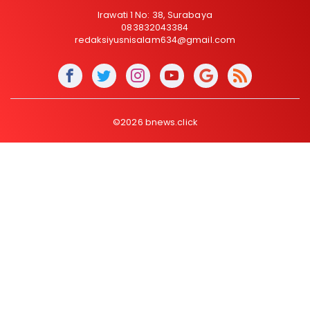
Irawati 1 No: 38, Surabaya
083832043384
redaksiyusnisalam634@gmail.com
©2026 bnews.click