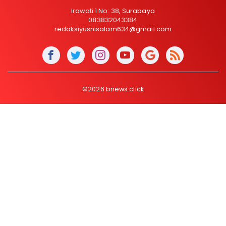
Irawati 1 No: 38, Surabaya
083832043384
redaksiyusnisalam634@gmail.com
©2026 bnews.click