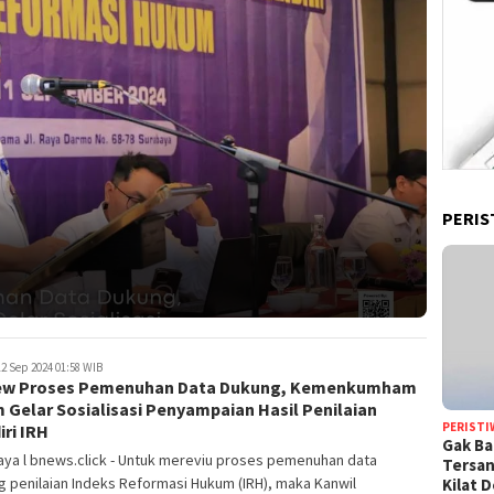
PERIS
2 Sep 2024 01:58 WIB
ew Proses Pemenuhan Data Dukung, Kemenkumham
 Gelar Sosialisasi Penyampaian Hasil Penilaian
PERISTI
ri IRH
Gak Ba
ya l bnews.click - Untuk mereviu proses pemenuhan data
Tersan
 penilaian Indeks Reformasi Hukum (IRH), maka Kanwil
Kilat 