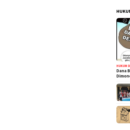
HUKUM
HUKUM D
Dana B
Dimono