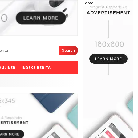
close
Search
KULINER
INDEKS BERITA