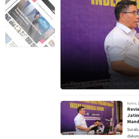
Kamis, 1
Revi
Jatim
Mandi
Suraba
dukung