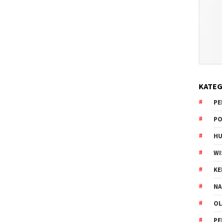
KATEG
PE
PO
HU
WI
K
NA
OL
PE