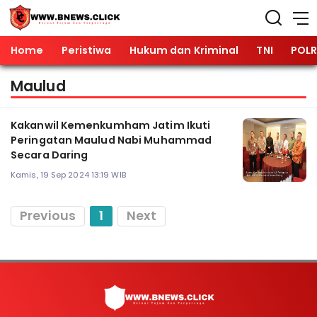
Home
Peristiwa
Hukum dan Kriminal
TNI
POLR
Maulud
Kakanwil Kemenkumham Jatim Ikuti
Peringatan Maulud Nabi Muhammad
Secara Daring
Kamis, 19 Sep 2024 13:19 WIB
Previous
1
Next