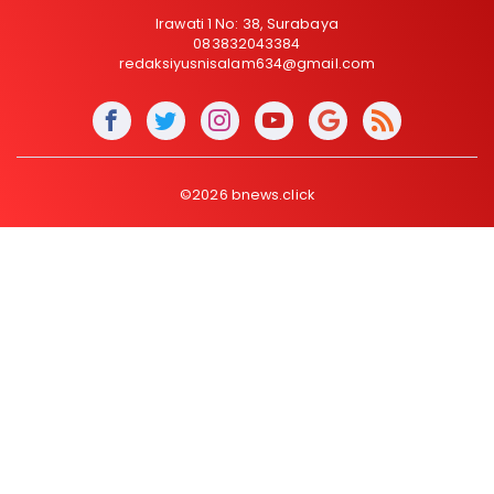
Irawati 1 No: 38, Surabaya
083832043384
redaksiyusnisalam634@gmail.com
©2026 bnews.click