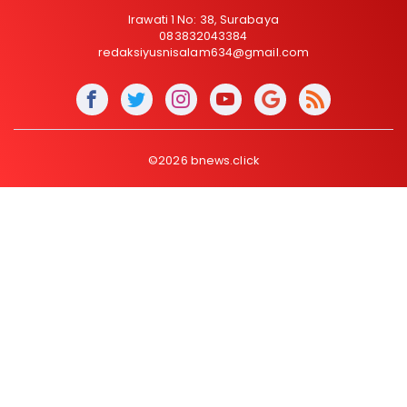
Irawati 1 No: 38, Surabaya
083832043384
redaksiyusnisalam634@gmail.com
©2026 bnews.click