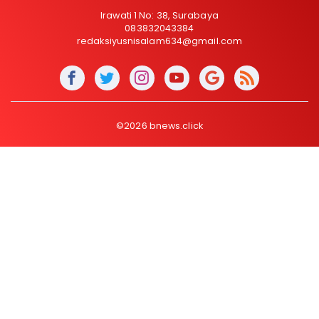
Irawati 1 No: 38, Surabaya
083832043384
redaksiyusnisalam634@gmail.com
©2026 bnews.click