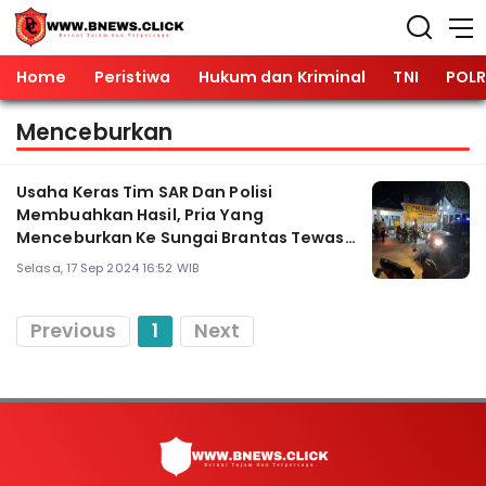
Home
Peristiwa
Hukum dan Kriminal
TNI
POLR
Menceburkan
Usaha Keras Tim SAR Dan Polisi
Membuahkan Hasil, Pria Yang
Menceburkan Ke Sungai Brantas Tewas
Tertutup Enceng Gondok
Selasa, 17 Sep 2024 16:52 WIB
Previous
1
Next