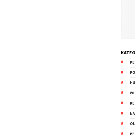
KATEG
PE
PO
HU
WI
K
NA
OL
PE