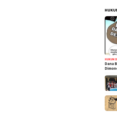
HUKUM
HUKUM D
Dana B
Dimono