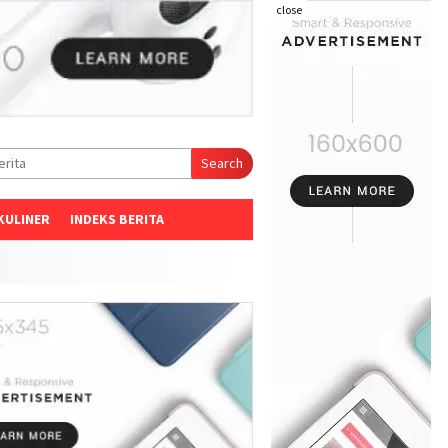
close
Search
KULINER
INDEKS BERITA