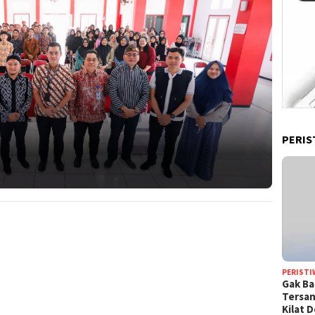
PERIS
PERISTI
Gak Ba
Tersan
Kilat 