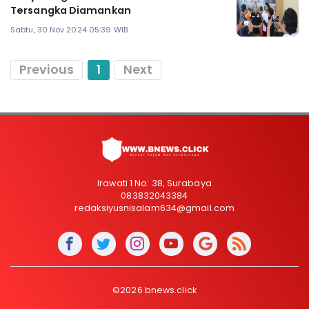
Tersangka Diamankan
Sabtu, 30 Nov 2024 05:39 WIB
Previous
1
Next
Irawati 1 No: 38, Surabaya
083832043384
redaksiyusnisalam634@gmail.com
©2026 bnews.click