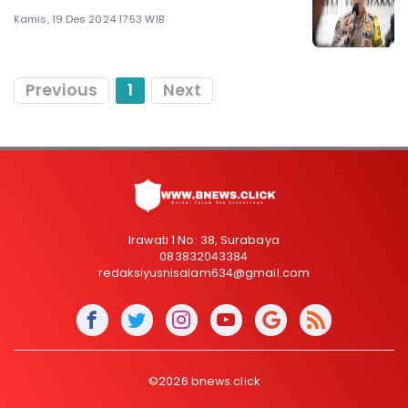
Kamis, 19 Des 2024 17:53 WIB
Previous
1
Next
Irawati 1 No: 38, Surabaya
083832043384
redaksiyusnisalam634@gmail.com
©2026 bnews.click