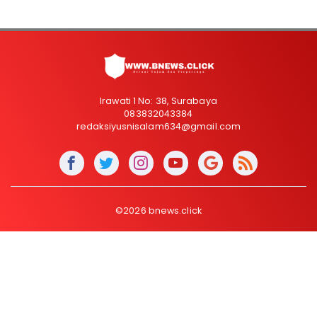
Irawati 1 No: 38, Surabaya
083832043384
redaksiyusnisalam634@gmail.com
©2026 bnews.click