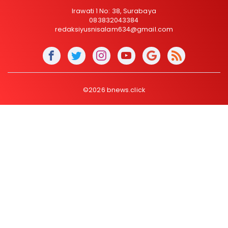
Irawati 1 No: 38, Surabaya
083832043384
redaksiyusnisalam634@gmail.com
©2026 bnews.click