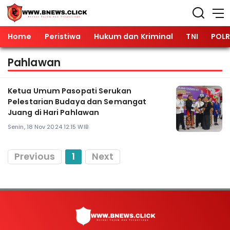
Home
Peristiwa
Hukum dan Kriminal
TNI
POLR
Pahlawan
Ketua Umum Pasopati Serukan
Pelestarian Budaya dan Semangat
Juang di Hari Pahlawan
Senin, 18 Nov 2024 12:15 WIB
Previous
1
Next