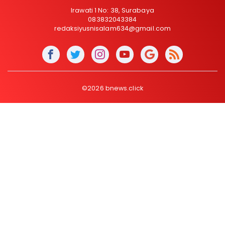
Irawati 1 No: 38, Surabaya
083832043384
redaksiyusnisalam634@gmail.com
©2026 bnews.click