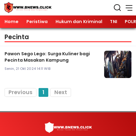
Home
Peristiwa
Hukum dan Kriminal
TNI
POLR
Pecinta
Pawon Sego Lego: Surga Kuliner bagi
Pecinta Masakan Kampung
Senin, 21 Okt 2024 14:11 WIB
Previous
1
Next