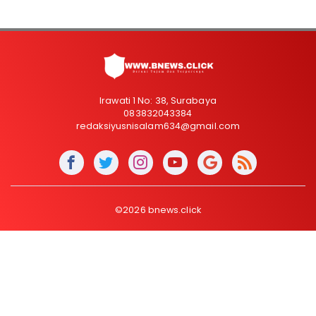
Irawati 1 No: 38, Surabaya
083832043384
redaksiyusnisalam634@gmail.com
©2026 bnews.click