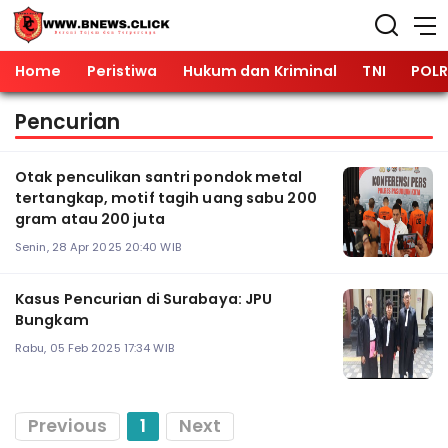
Home
Peristiwa
Hukum dan Kriminal
TNI
POLR
Pencurian
Otak penculikan santri pondok metal
tertangkap, motif tagih uang sabu 200
gram atau 200 juta
Senin, 28 Apr 2025 20:40 WIB
Kasus Pencurian di Surabaya: JPU
Bungkam
Rabu, 05 Feb 2025 17:34 WIB
Previous
1
Next