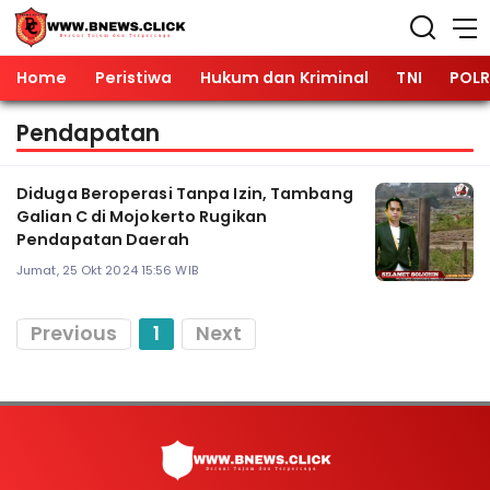
Home
Peristiwa
Hukum dan Kriminal
TNI
POLR
Pendapatan
Diduga Beroperasi Tanpa Izin, Tambang
Galian C di Mojokerto Rugikan
Pendapatan Daerah
Jumat, 25 Okt 2024 15:56 WIB
Previous
1
Next