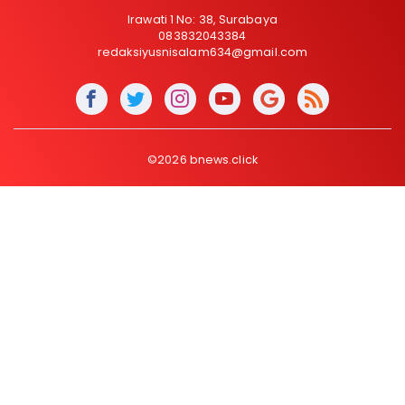
Irawati 1 No: 38, Surabaya
083832043384
redaksiyusnisalam634@gmail.com
©2026 bnews.click