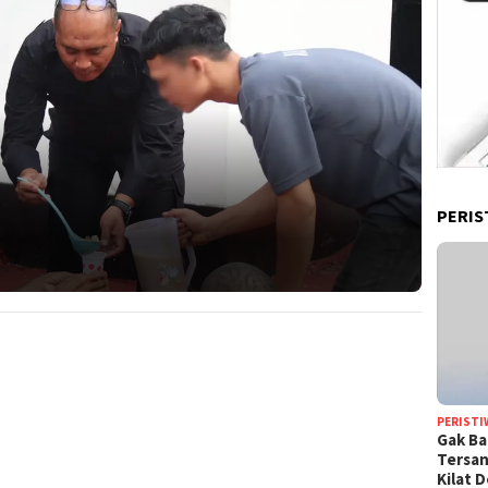
PERIS
PERISTI
Gak Ba
Tersan
Kilat 