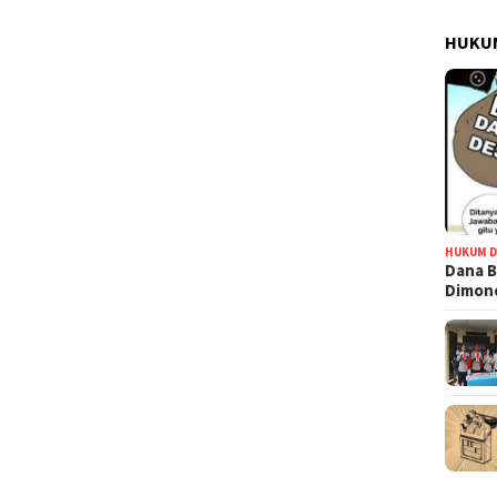
HUKUM
HUKUM D
Dana B
Dimono