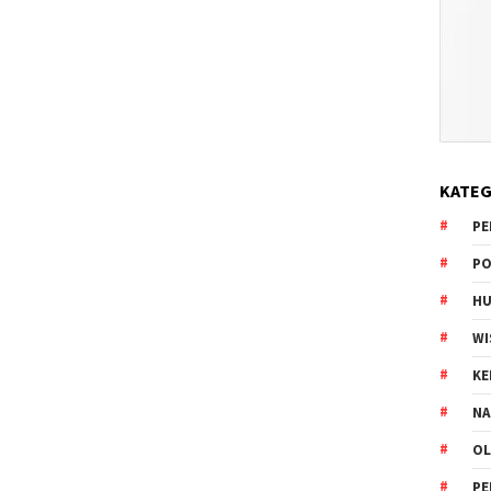
KATEG
PE
PO
HU
WI
K
NA
OL
PE