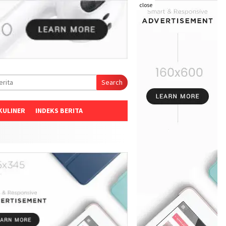
close
Search
KULINER
INDEKS BERITA