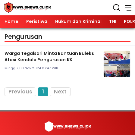
Home
Peristiwa
Hukum dan Kriminal
TNI
POLR
Pengurusan
Warga Tegalsari Minta Bantuan Buleks
Atasi Kendala Pengurusan KK
Minggu, 03 Nov 2024 07:47 WIB
Previous
1
Next