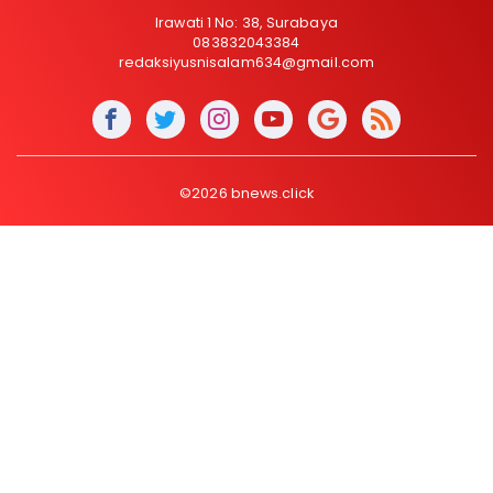
Irawati 1 No: 38, Surabaya
083832043384
redaksiyusnisalam634@gmail.com
©2026 bnews.click