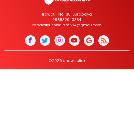
Irawati 1 No: 38, Surabaya
083832043384
redaksiyusnisalam634@gmail.com
©2026 bnews.click