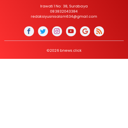
Irawati 1 No: 38, Surabaya
083832043384
redaksiyusnisalam634@gmail.com
©2026 bnews.click