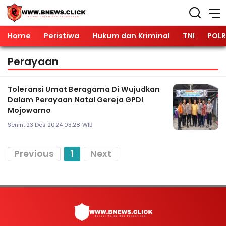
Home
Peristiwa
Hukum dan Kriminal
TNI
POLR
Perayaan
Toleransi Umat Beragama Di Wujudkan
Dalam Perayaan Natal Gereja GPDI
Mojowarno
Senin, 23 Des 2024 03:28 WIB
Previous
1
Next