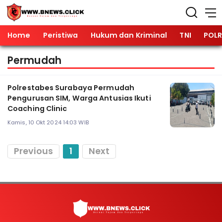
Home
Peristiwa
Hukum dan Kriminal
TNI
POLR
Permudah
Polrestabes Surabaya Permudah
Pengurusan SIM, Warga Antusias Ikuti
Coaching Clinic
Kamis, 10 Okt 2024 14:03 WIB
Previous
1
Next